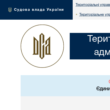
Територіальні упра
Судова влада України
Територіальне упр
•
Тери
адм
Єдини