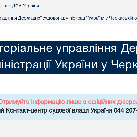
вління ДСА України
авління Державної судової адміністрації України у Черкаській о
торіальне управління Де
іністрації України у Чер
Отримуйте інформацію лише з офіційних джере
й Контакт-центр судової влади України 044 207