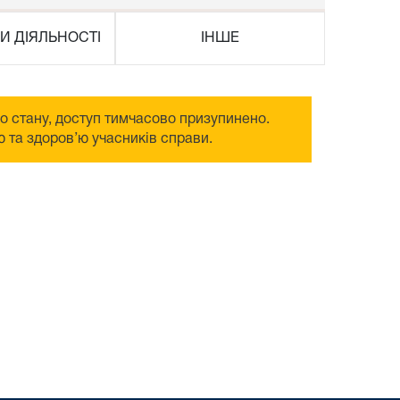
И ДІЯЛЬНОСТІ
ІНШЕ
го стану, доступ тимчасово призупинено.
 та здоров’ю учасників справи.