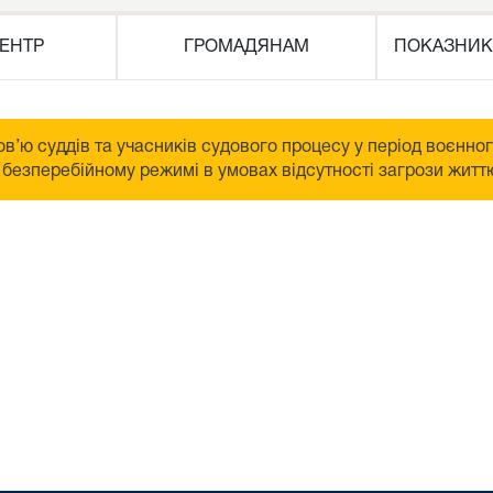
ЕНТР
ГРОМАДЯНАМ
ПОКАЗНИК
в’ю суддів та учасників судового процесу у період воєнно
безперебійному режимі в умовах відсутності загрози життю