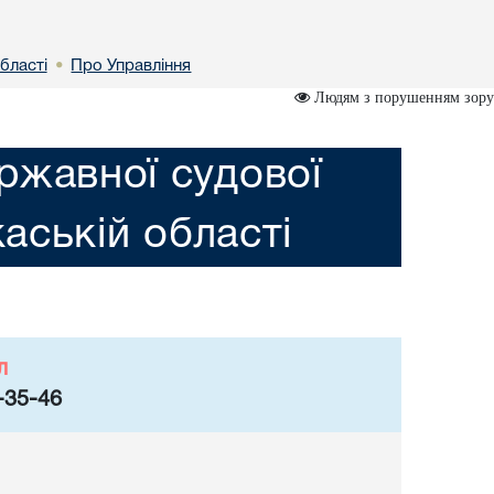
бластi
Про Управління
•
Людям з порушенням зору
ржавної судової
каській областi
л
-35-46