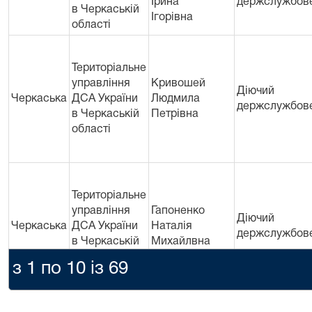
Ірина
держслужбов
в Черкаській
Ігорівна
областi
Територіальне
управління
Кривошей
Діючий
Черкаська
ДСА України
Людмила
держслужбов
в Черкаській
Петрівна
областi
Територіальне
управління
Гапоненко
Діючий
Черкаська
ДСА України
Наталія
держслужбов
в Черкаській
Михайлвна
областi
з 1 по 10 із 69