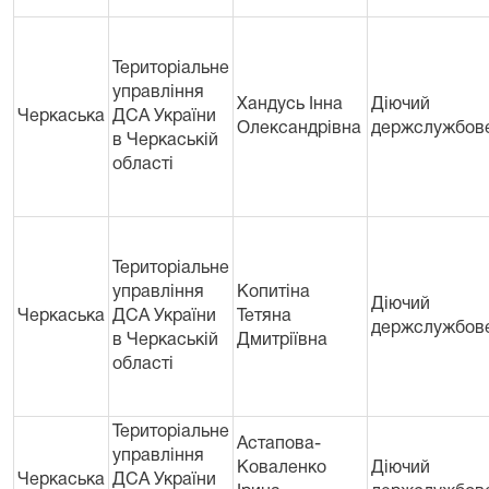
Територіальне
управління
Хандусь Інна
Діючий
Черкаська
ДСА України
Олександрівна
держслужбов
в Черкаській
областi
Територіальне
управління
Копитіна
Діючий
Черкаська
ДСА України
Тетяна
держслужбов
в Черкаській
Дмитріївна
областi
Територіальне
Астапова-
управління
Коваленко
Діючий
Черкаська
ДСА України