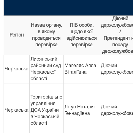
Діючий
Назва органу,
ПІБ особи,
держслужбов
в якому
щодо якої
/
Регіон
проводиться
здійснюється
Претендент 
перевірка
перевірка
посаду
держслужбов
Лисянський
районний суд
Магеляс Алла
Діючий
Черкаська
Черкаської
Віталіївна
держслужбов
області
Територіальне
управління
Літус Наталія
Діючий
Черкаська
ДСА України
Геннадіївна
держслужбов
в Черкаській
областi