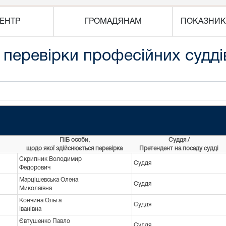
ЕНТР
ГРОМАДЯНАМ
ПОКАЗНИК
 перевірки професійних судді
ПІБ особи,
Суддя /
щодо якої здійснюється перевірка
Претендент на посаду судді
Скрипник Володимир
Суддя
Федорович
Марцішевська Олена
Суддя
Миколаївна
Кончина Ольга
Суддя
Іванівна
Євтушенко Павло
Суддя