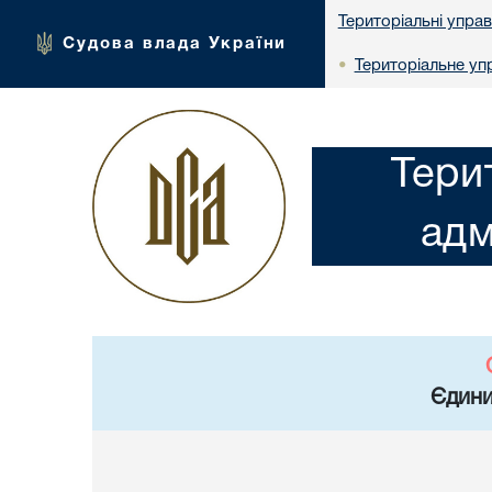
Територіальні упра
Судова влада України
Територіальне упр
•
Тери
адм
Єдини