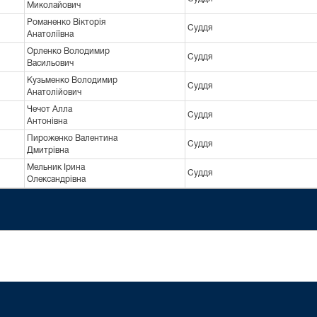
Миколайович
Романенко Вікторія
Суддя
Анатоліївна
Орленко Володимир
Суддя
Васильович
Кузьменко Володимир
Суддя
Анатолійович
Чечот Алла
Суддя
Антонівна
Пироженко Валентина
Суддя
Дмитрівна
Мельник Ірина
Суддя
Олександрівна