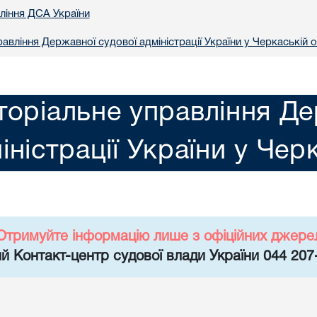
вління ДСА України
авління Державної судової адміністрації України у Черкаській о
торіальне управління Де
іністрації України у Чер
Отримуйте інформацію лише з офіційних джере
й Контакт-центр судової влади України 044 207