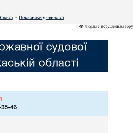
бластi
Показники діяльності
•
Людям з порушенням зору
ржавної судової
каській областi
л
-35-46